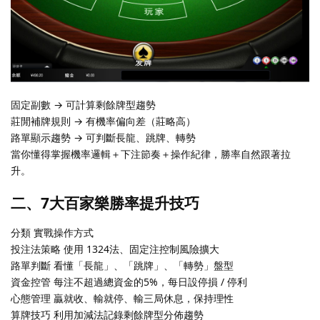
固定副數 → 可計算剩餘牌型趨勢
莊閒補牌規則 → 有機率偏向差（莊略高）
路單顯示趨勢 → 可判斷長龍、跳牌、轉勢
當你懂得掌握機率邏輯＋下注節奏＋操作紀律，勝率自然跟著拉
升。
二、7大百家樂勝率提升技巧
分類 實戰操作方式
投注法策略 使用 1324法、固定注控制風險擴大
路單判斷 看懂「長龍」、「跳牌」、「轉勢」盤型
資金控管 每注不超過總資金的5%，每日設停損 / 停利
心態管理 贏就收、輸就停、輸三局休息，保持理性
算牌技巧 利用加減法記錄剩餘牌型分佈趨勢