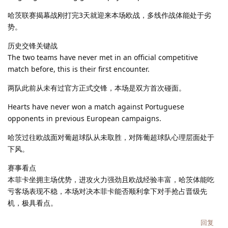
哈茨联赛揭幕战刚打完3天就迎来本场欧战，多线作战体能处于劣
势。
历史交锋关键战
The two teams have never met in an official competitive
match before, this is their first encounter.
两队此前从未有过官方正式交锋，本场是双方首次碰面。
Hearts have never won a match against Portuguese
opponents in previous European campaigns.
哈茨过往欧战面对葡超球队从未取胜，对阵葡超球队心理层面处于
下风。
赛事看点
本菲卡坐拥主场优势，进攻火力强劲且欧战经验丰富，哈茨体能吃
亏客场表现不稳，本场对决本菲卡能否顺利拿下对手抢占晋级先
机，极具看点。
回复