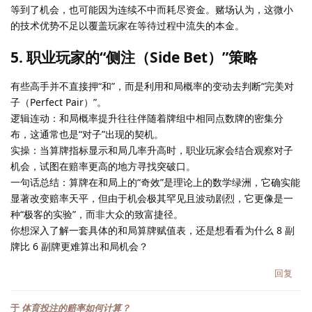
等到了机会，也可能因为连续不中而耗尽资金。赌场认为，这微小
的技术优势不足以覆盖玩家在等待过程中流失的本金。
5. 职业玩家的“侧注（Side Bet）”策略
有些高手并不直接押“和”，而是利用和局概率的变动去判断“完美对
子（Perfect Pair）”。
逻辑连动：和局概率提升往往伴随着牌组中相同点数牌的密集分
布，这通常也是“对子”出现的契机。
实操：当算牌指标显示和局几率升高时，职业玩家会结合观察对子
机会，试图在赔率更高的地方寻找突破口。
一句话总结：算牌在和局上的“奇效”是理论上的数学绿洲，它确实能
显著改变赔率天平，但由于机会极其罕见且波动剧烈，它更像是一
种“极客的实验”，而非大众的致富捷径。
你想深入了解一套具体的和局算牌赋值表，还是想看看为什么 8 副
牌比 6 副牌更难算出和局机会？
回复
于
体育投注的赔率如何计算？