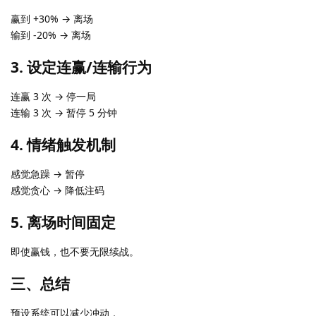
赢到 +30% → 离场
输到 -20% → 离场
3. 设定连赢/连输行为
连赢 3 次 → 停一局
连输 3 次 → 暂停 5 分钟
4. 情绪触发机制
感觉急躁 → 暂停
感觉贪心 → 降低注码
5. 离场时间固定
即使赢钱，也不要无限续战。
三、总结
预设系统可以减少冲动，