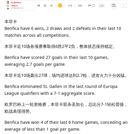
本菲卡
Benfica have 6 wins, 2 draws and 2 defeats in their last 10
matches across all competitions.
本菲卡近10场各项赛事取得6胜2平2负，整体状态保持稳定。
Benfica have scored 27 goals in their last 10 games,
averaging 2.7 goals per game.
本菲卡近10场轰出27球，场均进球达到2.7粒，进攻火力十分凶猛。
Benfica eliminated St. Gallen in the last round of Europa
League qualifiers with a 7-1 aggregate score.
欧罗巴杯上一轮资格赛，本菲卡双杀圣加仑，总比分7-1轻松晋级，
欧战表现强势。
Benfica have won 4 of their last 6 home games, conceding an
average of less than 1 goal per game.