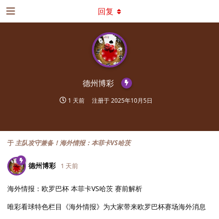
回复
德州博彩
1 天前
注册于
2025年10月5日
于
主队攻守兼备！海外情报：本菲卡VS哈茨
德州博彩
1 天前
海外情报：欧罗巴杯 本菲卡VS哈茨 赛前解析
唯彩看球特色栏目《海外情报》为大家带来欧罗巴杯赛场海外消息