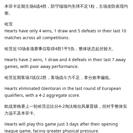
本菲卡近期主场6战4胜，防守端场均失球不足1粒，主场攻防表现均
衡。
哈茨
Hearts have only 4 wins, 1 draw and 5 defeats in their last 10
matches across all competitions.
哈茨近10场各项赛事仅取得4胜1平5负，整体状态起伏较大。
Hearts have 2 wins, 1 draw and 4 defeats in their last 7 away
games, with poor away performance.
哈茨近期客场7战仅2胜，客场战斗力不足，拿分效率偏低。
Hearts eliminated Glentoran in the last round of European
qualifiers, with a 4-2 aggregate score.
欧战资格赛上一轮哈茨总比分4-2淘汰格拉风暴晋级，但对手整体实
力远不及本菲卡。
Hearts will play this game just 3 days after their opening
league game, facing greater physical pressure.