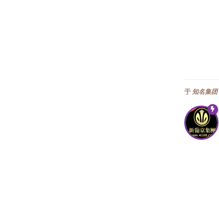
于
知名集团 