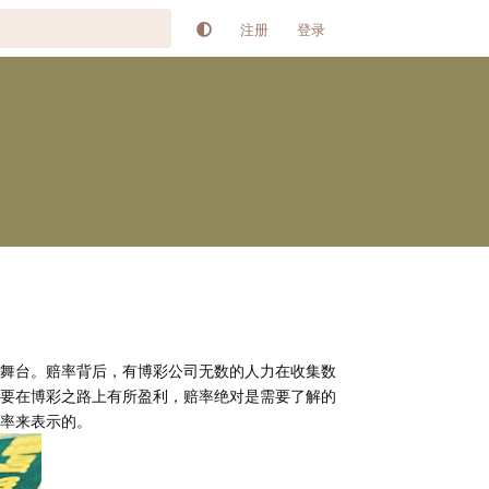
注册
登录
舞台。赔率背后，有博彩公司无数的人力在收集数
要在博彩之路上有所盈利，赔率绝对是需要了解的
率来表示的。