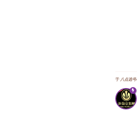
于
八点选号