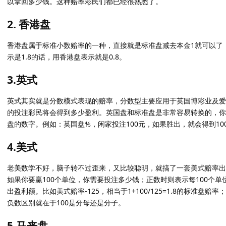
以拿回多少钱。这种赔率彩民们都已经很熟悉了。
2. 香港盘
香港盘属于标准小数赔率的一种，直接就是标准盘减去本金1就可以了
示是1.8的话，用香港盘表示就是0.8。
3.英式
英式其实就是分数模式表现的赔率，分数型主要应用于英国博彩业及爱
的投注彩民将会得到多少盈利。英国盘和标准盘是非常容易转换的，你
盘的数字。例如：英国盘⅘，闲家投注100元，如果胜出，就会得到100*
4.美式
老美数学不好，脑子转不过歪来，又比较聪明，就搞了一套美式赔率出
如果你要赢100个单位，你需要投注多少钱；正数时则表示每100个
出盈利额。比如美式赔率-125，相当于1+100/125=1.8的标准盘赔率；美
负数区别就在于100是分母还是分子。
5.马来盘