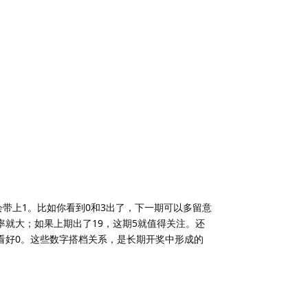
会带上1。比如你看到0和3出了，下一期可以多留意
概率就大；如果上期出了19，这期5就值得关注。还
以看好0。这些数字搭档关系，是长期开奖中形成的