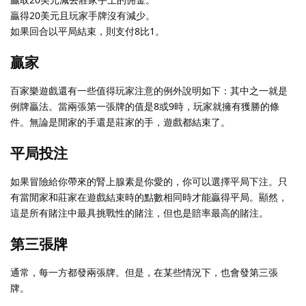
贏得20美元且玩家手牌沒有減少。
如果回合以平局結束，則支付8比1。
贏家
百家樂遊戲還有一些值得玩家注意的例外說明如下：其中之一就是
例牌贏法。當兩張第一張牌的值是8或9時，玩家就擁有獲勝的條
件。無論是閒家的手還是莊家的手，遊戲都結束了。
平局投注
如果冒險給你帶來的腎上腺素是你愛的，你可以選擇平局下注。只
有當閒家和莊家在遊戲結束時的點數相同時才能贏得平局。顯然，
這是所有賭注中最具挑戰性的賭注，但也是賠率最高的賭注。
第三張牌
通常，每一方都發兩張牌。但是，在某些情況下，也會發第三張
牌。