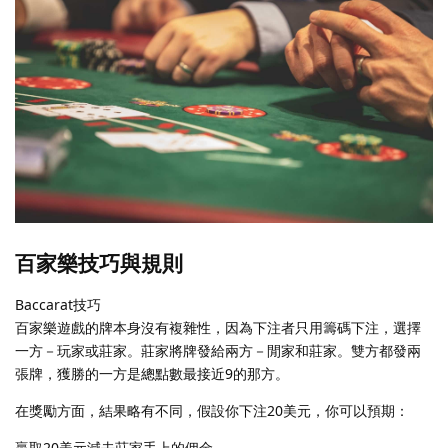
百家樂技巧與規則
Baccarat技巧
百家樂遊戲的牌本身沒有複雜性，因為下注者只用籌碼下注，選擇
一方－玩家或莊家。莊家將牌發給兩方－閒家和莊家。雙方都發兩
張牌，獲勝的一方是總點數最接近9的那方。
在獎勵方面，結果略有不同，假設你下注20美元，你可以預期：
贏取20美元減去莊家手上的佣金。