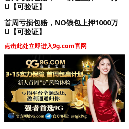
U【可验证】
首周亏损包赔，NO钱包上押1000万
U【可验证】
点击此处立即进入9g.com官网