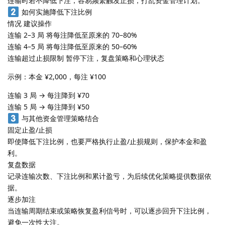
连输时若不降低下注，容易频繁触发止损，打乱资金管理计划。
如何实施降低下注比例
情况 建议操作
连输 2–3 局 将每注降低至原来的 70–80%
连输 4–5 局 将每注降低至原来的 50–60%
连输超过止损限制 暂停下注，复盘策略和心理状态
示例：本金 ¥2,000，每注 ¥100
连输 3 局 → 每注降到 ¥70
连输 5 局 → 每注降到 ¥50
与其他资金管理策略结合
固定止盈/止损
即使降低下注比例，也要严格执行止盈/止损规则，保护本金和盈
利。
复盘数据
记录连输次数、下注比例和累计盈亏，为后续优化策略提供数据依
据。
逐步加注
当连输周期结束或策略恢复盈利信号时，可以逐步回升下注比例，
避免一次性大注。