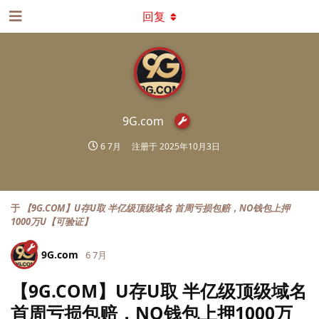
回复
9G.​com
6 7月
注册于
2025年10月3日
于
【9G.COM】U存U取 半亿级顶级域名 首周亏损包赔，NO钱包上押
1000万U【可验证】
9G.​com
6 7月
【9G.COM】U存U取 半亿级顶级域名
首周亏损包赔，NO钱包上押1000万