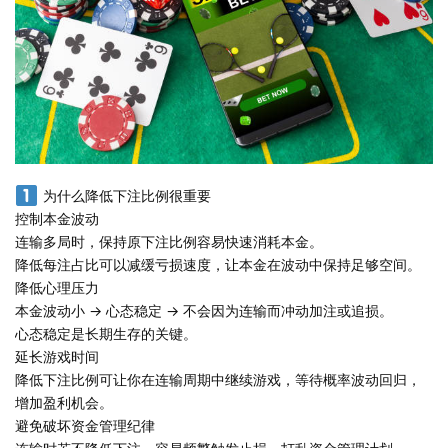
为什么降低下注比例很重要
控制本金波动
连输多局时，保持原下注比例容易快速消耗本金。
降低每注占比可以减缓亏损速度，让本金在波动中保持足够空间。
降低心理压力
本金波动小 → 心态稳定 → 不会因为连输而冲动加注或追损。
心态稳定是长期生存的关键。
延长游戏时间
降低下注比例可让你在连输周期中继续游戏，等待概率波动回归，
增加盈利机会。
避免破坏资金管理纪律