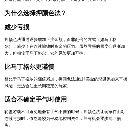
为什么选择押颜色法？
减少亏损
押颜色法通过逐步增加下注金额，而非翻倍的方式（如马丁格
尔），减少了在连续输钱时资金的压力。虽然亏损的额度会逐渐加
大，但相较于马丁格尔，它的风险更加可控。
比马丁格尔更谨慎
相比于马丁格尔的翻倍累加，押颜色法通过1美金的渐进累加来平衡
风险，更适合注重长期稳定的玩家。
适合不确定手气时使用
轮盘游戏不可避免地会有手气不佳的时候，押颜色法让玩家在面对
连续亏损时，依然能较为平稳地控制资金，并有机会逐步挽回损
失。