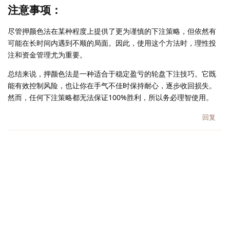
注意事项：
尽管押颜色法在某种程度上提供了更为谨慎的下注策略，但依然有
可能在长时间内遇到不顺的局面。因此，使用这个方法时，理性投
注和资金管理尤为重要。
总结来说，押颜色法是一种适合于稳定盈亏的轮盘下注技巧。它既
能有效控制风险，也让你在手气不佳时保持耐心，逐步收回损失。
然而，任何下注策略都无法保证100%胜利，所以务必理智使用。
回复