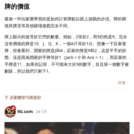
牌的價值
最後一件玩家應學習的是如何計算牌點以跟上游戲的步伐。牌的價
值與撲克等其他賭場遊戲完全不同。
牌上顯示的值等於它們的數量。例如，2等於2，而9仍然是9。完全
沒有價值的牌是10、J、Q、K，一個A只等於1分。想像一下莊家發
牌，你會看到，閒家的牌是J和A，莊家的牌是9和2，這是平手的狀
態。這是因為閒家的手牌等於1（Jack = 0 和 Ace = 1），而莊家的
手牌是11，如果你記得，不可能有大於9的數字，並且第一個數字被
刪除，所以我們只剩下1。
回复
于
百家樂技巧與規則
9G.​com
24 1月