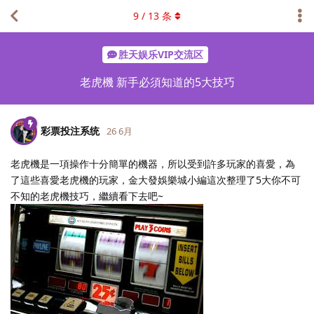
9
/
13
条
胜天娱乐VIP交流区
老虎機 新手必須知道的5大技巧
彩票投注系统
26 6月
老虎機是一項操作十分簡單的機器，所以受到許多玩家的喜愛，為
了這些喜愛老虎機的玩家，金大發娛樂城小編這次整理了5大你不可
不知的老虎機技巧，繼續看下去吧~