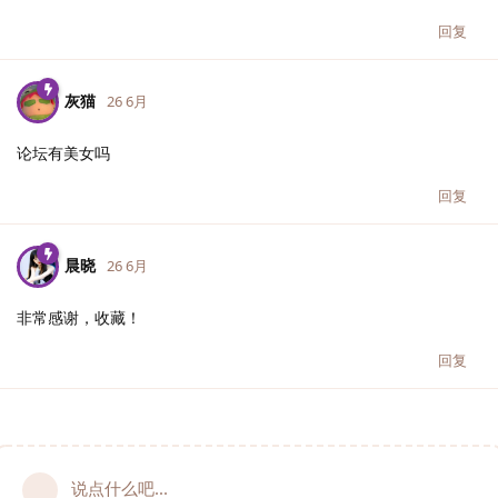
回复
灰猫
26 6月
论坛有美女吗
回复
晨晓
26 6月
非常感谢，收藏！
回复
说点什么吧...