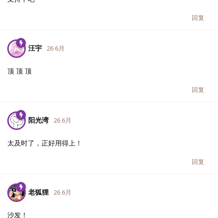
回复
汪宇
26 6月
顶 顶 顶
回复
阳光湾
26 6月
太及时了，正好用得上！
回复
老狐狸
26 6月
沙发！