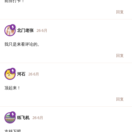
前排打卡！
回复
北门老张
26 6月
我只是来看评论的。
回复
河石
26 6月
顶起来！
回复
纸飞机
26 6月
支持下吧