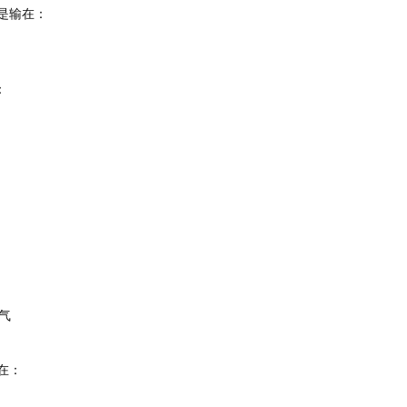
是输在：
：
气
在：