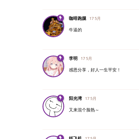
咖啡跑腿
17 5月
牛逼的
李明
17 5月
感恩分享，好人一生平安！
阳光湾
17 5月
又来混个脸熟～
纸飞机
17 5月