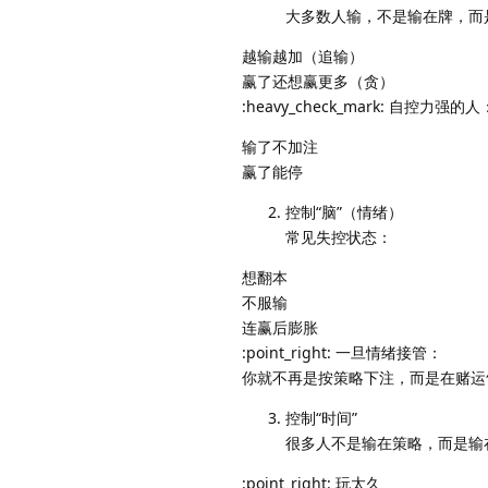
大多数人输，不是输在牌，而
越输越加（追输）
赢了还想赢更多（贪）
:heavy_check_mark: 自控力强的人
输了不加注
赢了能停
控制“脑”（情绪）
常见失控状态：
想翻本
不服输
连赢后膨胀
:point_right: 一旦情绪接管：
你就不再是按策略下注，而是在赌运
控制“时间”
很多人不是输在策略，而是输
:point_right: 玩太久