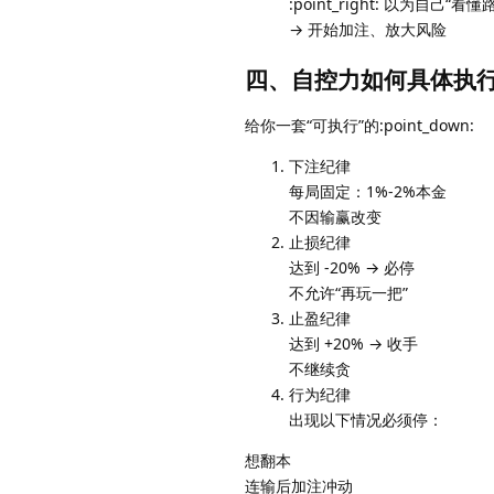
:point_right: 以为自己“看懂
→ 开始加注、放大风险
四、自控力如何具体执
给你一套“可执行”的:point_down:
下注纪律
每局固定：1%-2%本金
不因输赢改变
止损纪律
达到 -20% → 必停
不允许“再玩一把”
止盈纪律
达到 +20% → 收手
不继续贪
行为纪律
出现以下情况必须停：
想翻本
连输后加注冲动