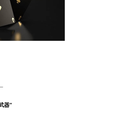
—
武器”