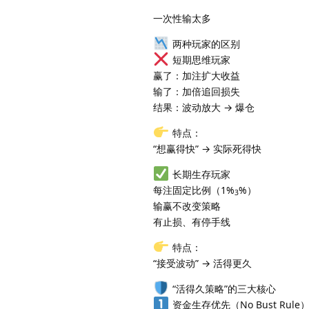
一次性输太多
两种玩家的区别
短期思维玩家
赢了：加注扩大收益
输了：加倍追回损失
结果：波动放大 → 爆仓
特点：
“想赢得快” → 实际死得快
长期生存玩家
每注固定比例（1%
%）
3
输赢不改变策略
有止损、有停手线
特点：
“接受波动” → 活得更久
“活得久策略”的三大核心
资金生存优先（No Bust Rule