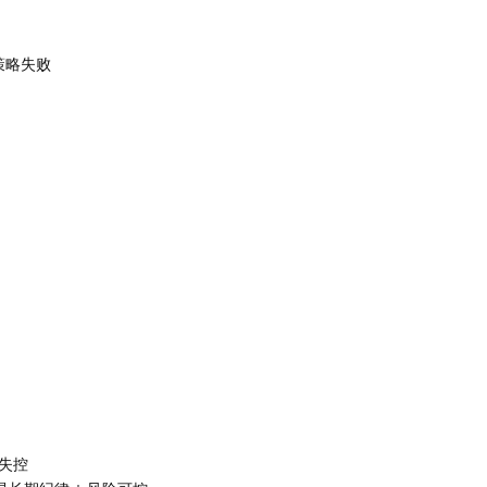
策略失败
失控