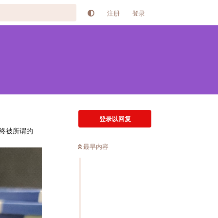
注册
登录
登录以回复
终被所谓的
最早内容