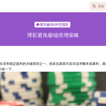
胜天娱乐VIP交流区
博彩避免极端倍增策略
生存和稳定盈利的关键原则之一。很多玩家因为盲目追求翻本或暴利，最
分析一下。