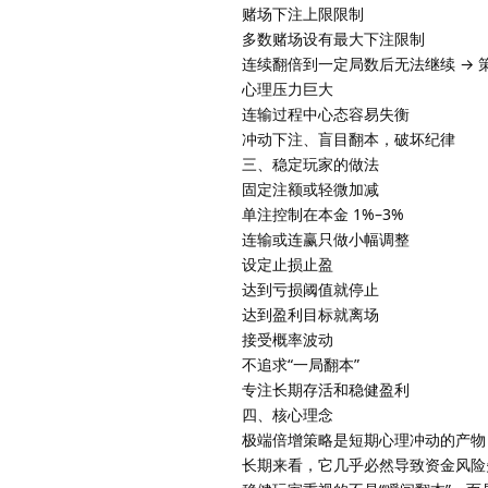
赌场下注上限限制
多数赌场设有最大下注限制
连续翻倍到一定局数后无法继续 → 
心理压力巨大
连输过程中心态容易失衡
冲动下注、盲目翻本，破坏纪律
三、稳定玩家的做法
固定注额或轻微加减
单注控制在本金 1%–3%
连输或连赢只做小幅调整
设定止损止盈
达到亏损阈值就停止
达到盈利目标就离场
接受概率波动
不追求“一局翻本”
专注长期存活和稳健盈利
四、核心理念
极端倍增策略是短期心理冲动的产物
长期来看，它几乎必然导致资金风险