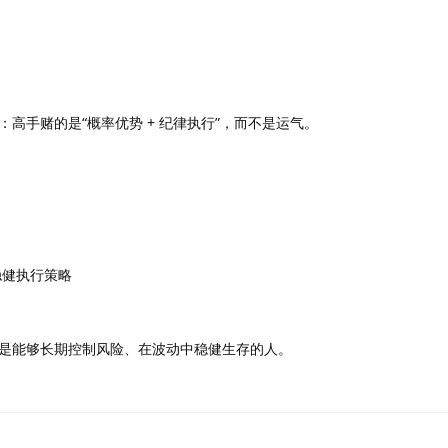
高手赌的是“概率优势 + 纪律执行”，而不是运气。
稳健执行策略
是能够长期控制风险、在波动中稳健生存的人。