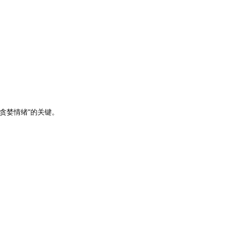
“贪婪情绪”的关键。