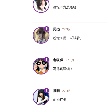
论坛有意思哈哈！
周杰
27 3月
感觉有用，试试看。
老狐狸
27 3月
写得真详细！
晨晓
27 3月
前排打卡！