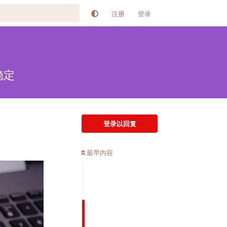
注册
登录
稳定
登录以回复
最早内容