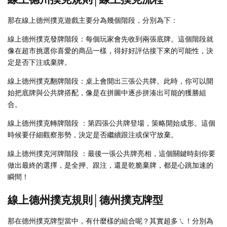
那在線上德州撲克遊戲主要分為幾個階段，分別為下：
線上德州撲克發牌階段：每個玩家會先收到兩張底牌。這個階段就
像在超市挑選你喜愛的商品一樣，得好好評估接下來的可能性，決
定是否下注或棄牌。
線上德州撲克翻牌階段：桌上會開出三張公共牌。此時，你可以開
始把底牌與公共牌搭配，像是在拼圖中逐步拼湊出可能的獲勝組
合。
線上德州撲克轉牌階段 ：第四張公共牌登場，策略開始成形。這個
時候要仔細觀察形勢，決定是否繼續跟注或保守放棄。
線上德州撲克河牌階段 ：最後一張公共牌亮相，這個關鍵時刻你要
做出最終的選擇，是全押、跟注，還是乾脆棄牌，都是心跳加速的
瞬間！
線上德州撲克規則│德州撲克牌型
那在德州撲克牌型當中，有什麼樣的組合呢？其實超多ㄟ！分別為