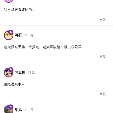
我只是来看评论的。
回复
河石
11 3月
老大我今天第一个报道。老大可以给个版主权限吗
回复
老狐狸
11 3月
继续潜水中～
回复
湖风
11 3月