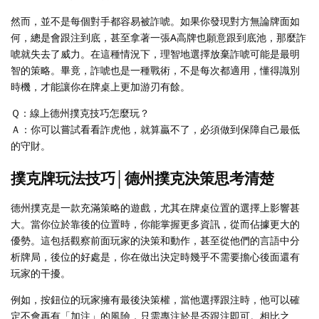
然而，並不是每個對手都容易被詐唬。如果你發現對方無論牌面如
何，總是會跟注到底，甚至拿著一張A高牌也願意跟到底池，那麼詐
唬就失去了威力。在這種情況下，理智地選擇放棄詐唬可能是最明
智的策略。畢竟，詐唬也是一種戰術，不是每次都適用，懂得識別
時機，才能讓你在牌桌上更加游刃有餘。
Ｑ：線上德州撲克技巧怎麼玩？
Ａ：你可以嘗試看看詐虎他，就算贏不了，必須做到保障自己最低
的守財。
撲克牌玩法技巧│德州撲克決策思考清楚
德州撲克是一款充滿策略的遊戲，尤其在牌桌位置的選擇上影響甚
大。當你位於靠後的位置時，你能掌握更多資訊，從而佔據更大的
優勢。這包括觀察前面玩家的決策和動作，甚至從他們的言語中分
析牌局，後位的好處是，你在做出決定時幾乎不需要擔心後面還有
玩家的干擾。
例如，按鈕位的玩家擁有最後決策權，當他選擇跟注時，他可以確
定不會再有「加注」的風險，只需專注於是否跟注即可。相比之