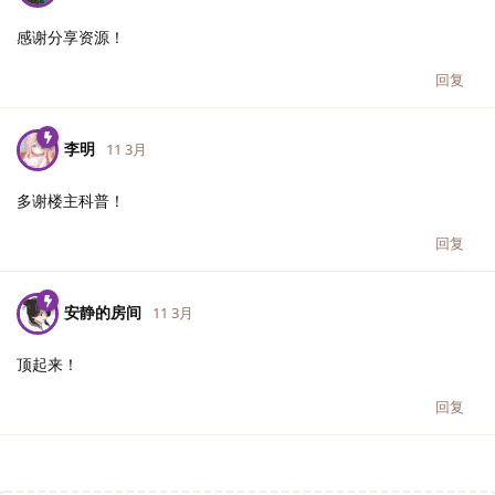
感谢分享资源！
回复
李明
11 3月
多谢楼主科普！
回复
安静的房间
11 3月
顶起来！
回复