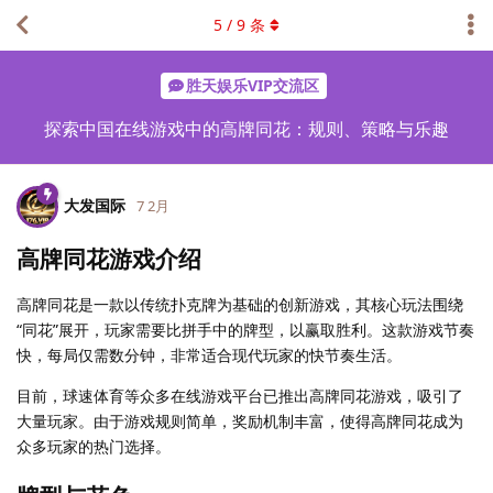
5
/
9
条
胜天娱乐VIP交流区
探索中国在线游戏中的高牌同花：规则、策略与乐趣
大发国际
7 2月
高牌同花游戏介绍
高牌同花是一款以传统扑克牌为基础的创新游戏，其核心玩法围绕
“同花”展开，玩家需要比拼手中的牌型，以赢取胜利。这款游戏节奏
快，每局仅需数分钟，非常适合现代玩家的快节奏生活。
目前，球速体育等众多在线游戏平台已推出高牌同花游戏，吸引了
大量玩家。由于游戏规则简单，奖励机制丰富，使得高牌同花成为
众多玩家的热门选择。