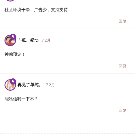
社区环境干净，广告少，支持支持
回复
╰狐、妃つ
7 2月
神贴预定！
回复
再见了单纯。
7 2月
能私信我一下不？
回复