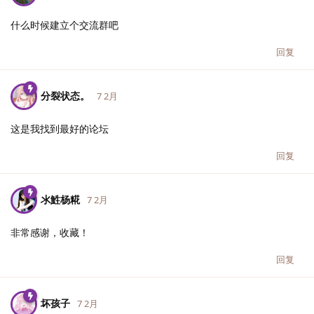
什么时候建立个交流群吧
回复
分裂状态。
7 2月
这是我找到最好的论坛
回复
氺鮏杨糀
7 2月
非常感谢，收藏！
回复
坏孩子
7 2月