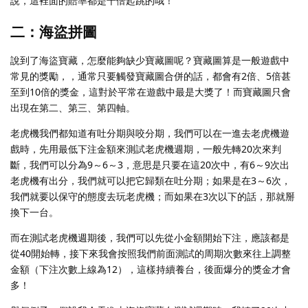
說，這裡面的賠率都是千倍起跳的哦！
二：海盜拼圖
說到了海盜寶藏，怎麼能夠缺少寶藏圖呢？寶藏圖算是一般遊戲中
常見的獎勵，，通常只要觸發寶藏圖合併的話，都會有2倍、5倍甚
至到10倍的獎金，這對於平常在遊戲中最是大獎了！而寶藏圖只會
出現在第二、第三、第四軸。
老虎機我們都知道有吐分期與咬分期，我們可以在一進去老虎機遊
戲時，先用最低下注金額來測試老虎機週期，一般先轉20次來判
斷，我們可以分為9～6～3，意思是只要在這20次中，有6～9次出
老虎機有出分，我們就可以把它歸類在吐分期；如果是在3～6次，
我們就要以保守的態度去玩老虎機；而如果在3次以下的話，那就掰
換下一台。
而在測試老虎機週期後，我們可以先從小金額開始下注，應該都是
從40開始轉，接下來我會按照我們前面測試的周期次數來往上調整
金額（下注次數上線為12），這樣持續養台，後面爆分的獎金才會
多！