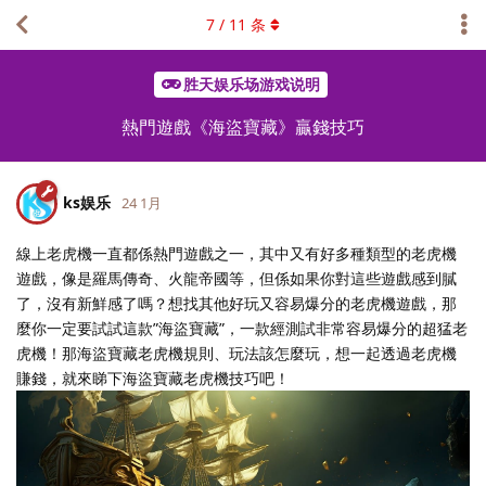
7
/
11
条
胜天娱乐场游戏说明
熱門遊戲《海盜寶藏》贏錢技巧
ks娱乐
24 1月
線上老虎機一直都係熱門遊戲之一，其中又有好多種類型的老虎機
遊戲，像是羅馬傳奇、火龍帝國等，但係如果你對這些遊戲感到膩
了，沒有新鮮感了嗎？想找其他好玩又容易爆分的老虎機遊戲，那
麼你一定要試試這款”海盜寶藏”，一款經測試非常容易爆分的超猛老
虎機！那海盜寶藏老虎機規則、玩法該怎麼玩，想一起透過老虎機
賺錢，就來睇下海盜寶藏老虎機技巧吧！