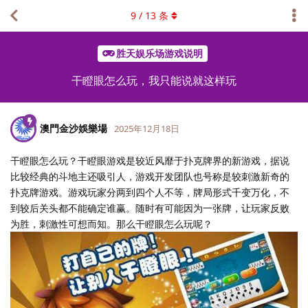
9
/
13
条
胜天娱乐场游戏说明
干瞪眼怎么玩，我只能说就这样玩
澳門金沙娛樂場
2025年12月18日
干瞪眼怎么玩？干瞪眼游戏是较近风靡于扑克牌界的新游戏，据说
比较经典的斗地主还吸引人，游戏开发团队也号称是较刺激新奇的
扑克牌游戏。游戏玩家分两到四个人不等，牌局形式千变万化，不
到较后关头都不能确定谁赢。随时有可能因为一张牌，让玩家反败
为胜，刺激性可想而知。那么干瞪眼怎么玩呢？