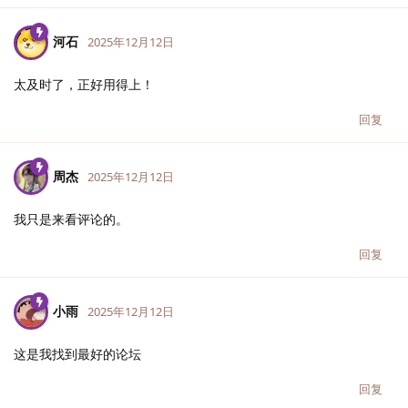
河石
2025年12月12日
太及时了，正好用得上！
回复
周杰
2025年12月12日
我只是来看评论的。
回复
小雨
2025年12月12日
这是我找到最好的论坛
回复