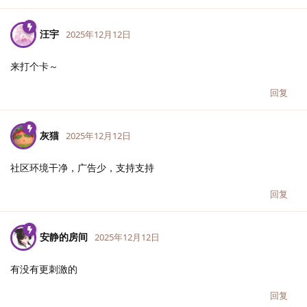
汪宇
2025年12月12日
来打个卡～
回复
灰猫
2025年12月12日
社区环境干净，广告少，支持支持
回复
安静的房间
2025年12月12日
有没有更刺激的
回复