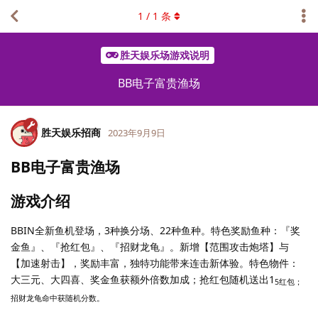
1
/
1
条
胜天娱乐场游戏说明
BB电子富贵渔场
胜天娱乐招商
2023年9月9日
BB电子富贵渔场
游戏介绍
BBIN全新鱼机登场，3种换分场、22种鱼种。特色奖励鱼种：『奖
金鱼』、『抢红包』、『招财龙龟』。新增【范围攻击炮塔】与
【加速射击】，奖励丰富，独特功能带来连击新体验。特色物件：
大三元、大四喜、奖金鱼获额外倍数加成；抢红包随机送出1
5红包；
招财龙龟命中获随机分数。