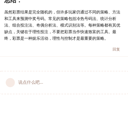
虽然彩票结果是完全随机的，但许多玩家仍通过不同的策略、方法
和工具来预测中奖号码。常见的策略包括冷热号码法、统计分析
法、组合投注法、奇偶分析法、模式识别法等。每种策略都有其优
缺点，关键在于理性投注，不要把彩票当作快速致富的工具。最
终，彩票是一种娱乐活动，理性与控制才是最重要的策略。
回复
说点什么吧...