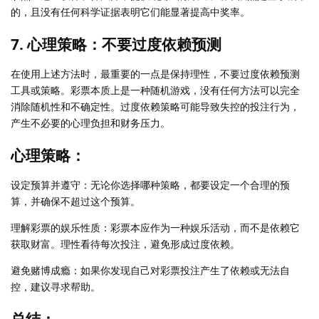
的，且没有任何科学证据表明它们能显著提高中奖率。
7. 心理策略：不要过度依赖预测
在使用上述方法时，最重要的一点是保持理性，不要过度依赖预测
工具或策略。彩票本质上是一种随机游戏，没有任何方法可以完全
消除随机性和不确定性。过度依赖策略可能导致失控的投注行为，
产生不必要的心理负担和财务压力。
心理策略：
设定预算并遵守：无论你选择哪种策略，都要设定一个合理的预
算，并确保不超过这个预算。
理解彩票的娱乐性质：彩票本应作为一种娱乐活动，而不是依赖它
获取财富。理性看待每次投注，避免形成过度依赖。
避免赌博成瘾：如果你发现自己对彩票投注产生了依赖或无法自
控，建议寻求帮助。
总结：