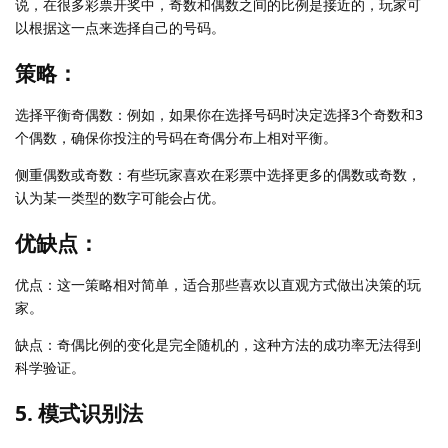
说，在很多彩票开奖中，奇数和偶数之间的比例是接近的，玩家可
以根据这一点来选择自己的号码。
策略：
选择平衡奇偶数：例如，如果你在选择号码时决定选择3个奇数和3
个偶数，确保你投注的号码在奇偶分布上相对平衡。
侧重偶数或奇数：有些玩家喜欢在彩票中选择更多的偶数或奇数，
认为某一类型的数字可能会占优。
优缺点：
优点：这一策略相对简单，适合那些喜欢以直观方式做出决策的玩
家。
缺点：奇偶比例的变化是完全随机的，这种方法的成功率无法得到
科学验证。
5. 模式识别法