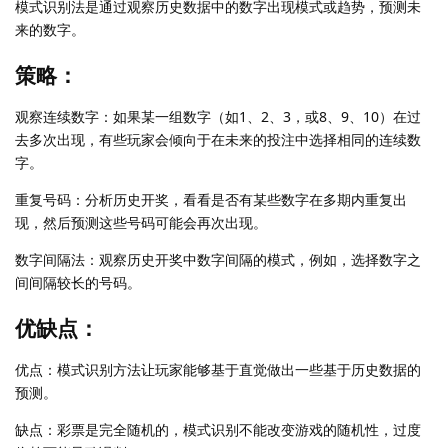
模式识别法是通过观察历史数据中的数字出现模式或趋势，预测未
来的数字。
策略：
观察连续数字：如果某一组数字（如1、2、3，或8、9、10）在过
去多次出现，有些玩家会倾向于在未来的投注中选择相同的连续数
字。
重复号码：分析历史开奖，看看是否有某些数字在多期内重复出
现，然后预测这些号码可能会再次出现。
数字间隔法：观察历史开奖中数字间隔的模式，例如，选择数字之
间间隔较长的号码。
优缺点：
优点：模式识别方法让玩家能够基于直觉做出一些基于历史数据的
预测。
缺点：彩票是完全随机的，模式识别不能改变游戏的随机性，过度