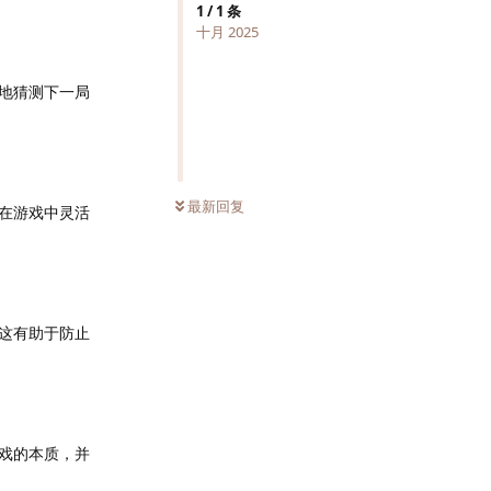
1
/
1
条
十月 2025
地猜测下一局
最新回复
在游戏中灵活
这有助于防止
戏的本质，并