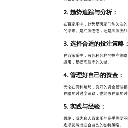
2. 趋势追踪与分析：
在百家乐中，趋势是玩家们常关注的
的结果。是红牌连连，还是黑牌屡战
3. 选择合适的投注策略
在百家乐中，有各种各样的投注策略
运用，是提高胜率的关键。
4. 管理好自己的资金：
无论在何种赌局，良好的资金管理都
在输局时过度追赌，也能够在赢局时
5. 实践与经验：
最终，成为真人百家乐的高手需要不
逐渐发展出适合自己的独特策略。