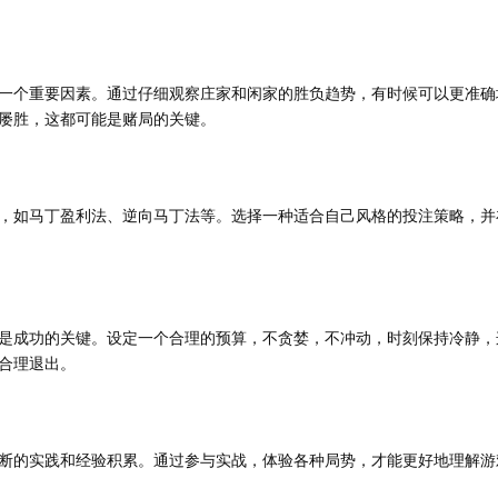
一个重要因素。通过仔细观察庄家和闲家的胜负趋势，有时候可以更准确
屡胜，这都可能是赌局的关键。
：
，如马丁盈利法、逆向马丁法等。选择一种适合自己风格的投注策略，并
是成功的关键。设定一个合理的预算，不贪婪，不冲动，时刻保持冷静，
合理退出。
断的实践和经验积累。通过参与实战，体验各种局势，才能更好地理解游