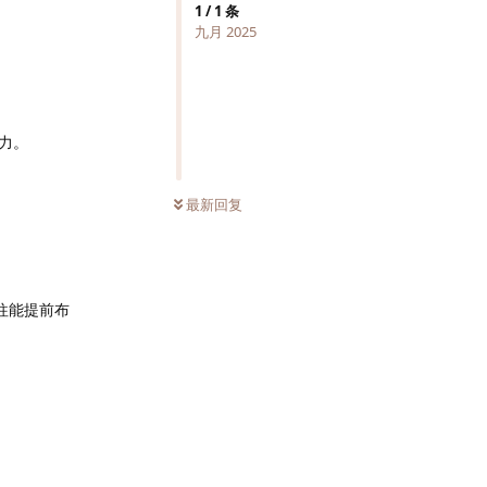
1
/
1
条
九月 2025
力。
最新回复
往能提前布
回复