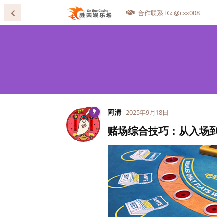
合作联系TG: @cxx008
阿清
2025年9月18日
赌场综合技巧：从入场