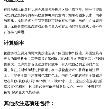
在娱乐城玩轮盘时，您会发现各种投注区域供您下注。唯一可能限
制您的是您拥有的筹码数量和可用的空间；如果有很多玩家一同参
与游戏，找到足够的空间下筹码可能会有些困难。当然，在线娱乐
城，无论是虚拟轮盘游戏还是与真人荷官互动的轮盘游戏，都不存
在这样的问题。
计算赔率
轮盘游戏主要分为两大类投注选项：内围注和外围注。外围注具有
更大的赢奖机会，其赔率接近50/50，而内围注的赔率更高，但风险
也更大。也许您曾听说过这样的故事：有人把自己的全部财产变
卖，前往拉斯维加斯进行豪赌，在一场轮盘游戏中将所有赌注押
上，可能是全部下注在黑色或红色上。他们也可能选择将全部赌注
放在单数/双数或1到18/19到36（即大/小）上，这些投注选项的赔
率和红/黑相同，只是听起来可能不够激动人心。毕竟，“全部押黑
色”听起来更为气势磅礴。
其他投注选项还包括：