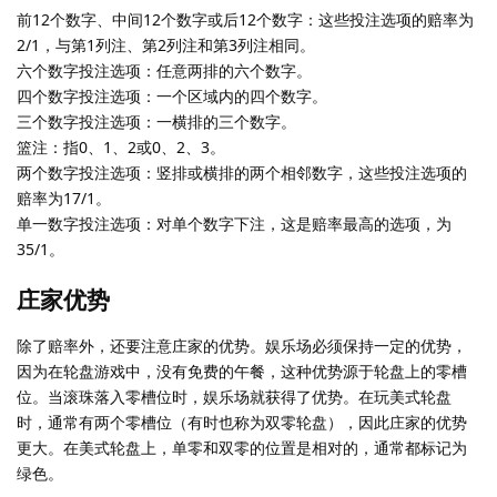
前12个数字、中间12个数字或后12个数字：这些投注选项的赔率为
2/1，与第1列注、第2列注和第3列注相同。
六个数字投注选项：任意两排的六个数字。
四个数字投注选项：一个区域内的四个数字。
三个数字投注选项：一横排的三个数字。
篮注：指0、1、2或0、2、3。
两个数字投注选项：竖排或横排的两个相邻数字，这些投注选项的
赔率为17/1。
单一数字投注选项：对单个数字下注，这是赔率最高的选项，为
35/1。
庄家优势
除了赔率外，还要注意庄家的优势。娱乐场必须保持一定的优势，
因为在轮盘游戏中，没有免费的午餐，这种优势源于轮盘上的零槽
位。当滚珠落入零槽位时，娱乐场就获得了优势。在玩美式轮盘
时，通常有两个零槽位（有时也称为双零轮盘），因此庄家的优势
更大。在美式轮盘上，单零和双零的位置是相对的，通常都标记为
绿色。