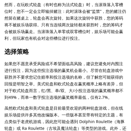
然而，在玩欧式轮盘（有时也称为法式轮盘）时，当滚珠落入零槽
位时，您不一定会立即输掉赌注：此时滚珠会被“监禁”，您的赌注仍
然留在赌桌上，轮盘会再次旋转。如果这次旋转中获胜，您的筹码
将不被娱乐场获得。只有当连续两次旋转都未获胜时，您的筹码才
会被娱乐场赢走。当滚珠落入单零或双零槽位时，娱乐场可能会赢
利，但玩家也有机会对这些槽位进行投注。
选择策略
如果您不愿意承受风险或不希望面临高风险，建议您避免对内围注
进行投注，因为这些投注选项的赢奖机会最小。尽管在轮盘游戏中
获胜并不要求您记住赔率和投注选项的名称，但了解您可能获得的
回报是明智之举。美式轮盘和欧式轮盘在赢奖概率上略有差异，但
对于欧式轮盘而言，红/黑、单/双、大/小投注选项的赢奖概率都不
到49%，而单一数字投注选项的赢奖概率最低，仅有2.7%。
虽然欧式轮盘和美式轮盘是目前最受欢迎的两种轮盘游戏，但在线
娱乐场提供许多其他改编版本。一些版本甚至带有特定的主题，有
点类似于老虎机游戏，因此您可能会遇到 Dolphin Roulette（海豚
轮盘）或 Ra Roulette（古埃及魔法轮盘）等类型的游戏。此外，还