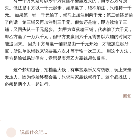
有一个方式是可以令甲方保险不会赢过头的，而令乙方有损
失。做法是甲方以一千元起步，如果赢了，绝不加注，只维持一千
元。 如果第一铺一千元输了，就马上加注到两千元；第二铺还是输
了的话，第三铺又再加注到三千元。假如还是输，即连续输了三
铺，又回头从一千元起步。 如甲方直落输三铺，代表输了六千元，
即乙方赢了一万八千元，但甲方要赢回六千元需要以六铺的时间才
能追回来。 因为甲方每赢一铺都是由一千元开始，才能加注起孖
宝，所以单以铺数来说要赢六次才等于输一次三关。 用这个方法，
甲方是输钱易过借火，意思是表示乙方赢钱易如反掌。
这个梦幻组合，拍档赢大钱，有丰富娱乐又有钱收，玩上来毫
无压力。因为你始终都会赢，只求两家赢钱就行了。这个必胜法，
必须是两个人一起进行。
回复
说点什么吧...