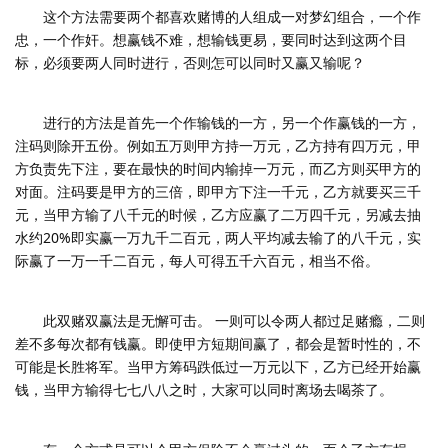
这个方法需要两个都喜欢赌博的人组成一对梦幻组合，一个作
忠，一个作奸。想赢钱不难，想输钱更易，要同时达到这两个目
标，必须要两人同时进行，否则怎可以同时又赢又输呢？
进行的方法是首先一个作输钱的一方，另一个作赢钱的一方，
注码则除开五份。例如五万则甲方持一万元，乙方持有四万元，甲
方负责先下注，要在最快的时间内输掉一万元，而乙方则买甲方的
对面。注码要是甲方的三倍，即甲方下注一千元，乙方就要买三千
元，当甲方输了八千元的时候，乙方应赢了二万四千元，另减去抽
水约20%即实赢一万九千二百元，两人平均减去输了的八千元，实
际赢了一万一千二百元，每人可得五千六百元，相当不俗。
此双赌双赢法是无懈可击。 一则可以令两人都过足赌瘾，二则
差不多每次都有钱赢。即使甲方短期间赢了，都会是暂时性的，不
可能是长胜将军。当甲方筹码跌低过一万元以下，乙方已经开始赢
钱，当甲方输得七七八八之时，大家可以同时离场去喝茶了。