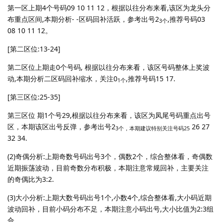
第一区上期4个号码09 10 11 12，根据以往分布来看,该区为龙头分
布重点区间,本期分析- -区码回补活跃，参考出号2
,推荐号码03
3个
08 10 11 12。
[第二区位:13-24]
第二区位上期走0个号码, 根据以往分布来看，该区号码整体上奖波
动,本期分析二区码回补缩水，关注0
,推荐号码15 17.
1个
[第三区位:25-35]
第三区位 期1个号29,根据以往分布来看，该区为凤尾号码重点出号
区，本期该区出号反弹，参考出号2
26 27
3个，本期建议特别关注号码25
32 34.
(2)奇偶分析:上期奇数号码出号3个，偶数2个，综合整体看，奇偶数
近期振荡波动，目前奇数分布积极，本期注意常规回补，主要关注
的奇偶比为3:2.
(3)大小分析:上期大数号码出号1个,小数4个,综合整体看,大小码近期
波动回补，目前小码分布不足，本期注意小码出号,大小比值为2:3组
合。