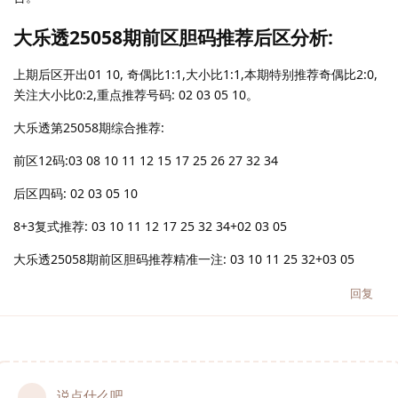
大乐透25058期前区胆码推荐后区分析:
上期后区开出01 10, 奇偶比1:1,大小比1:1,本期特别推荐奇偶比2:0,
关注大小比0:2,重点推荐号码: 02 03 05 10。
大乐透第25058期综合推荐:
前区12码:03 08 10 11 12 15 17 25 26 27 32 34
后区四码: 02 03 05 10
8+3复式推荐: 03 10 11 12 17 25 32 34+02 03 05
大乐透25058期前区胆码推荐精准一注: 03 10 11 25 32+03 05
回复
说点什么吧...