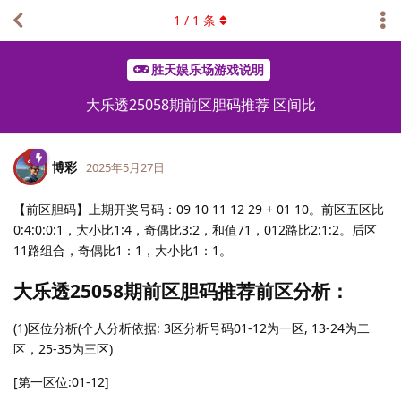
1
/
1
条
胜天娱乐场游戏说明
大乐透25058期前区胆码推荐 区间比
博彩
2025年5月27日
【前区胆码】上期开奖号码：09 10 11 12 29 + 01 10。前区五区比
0:4:0:0:1，大小比1:4，奇偶比3:2，和值71，012路比2:1:2。后区
11路组合，奇偶比1：1，大小比1：1。
大乐透25058期前区胆码推荐前区分析：
(1)区位分析(个人分析依据: 3区分析号码01-12为一区, 13-24为二
区，25-35为三区)
[第一区位:01-12]