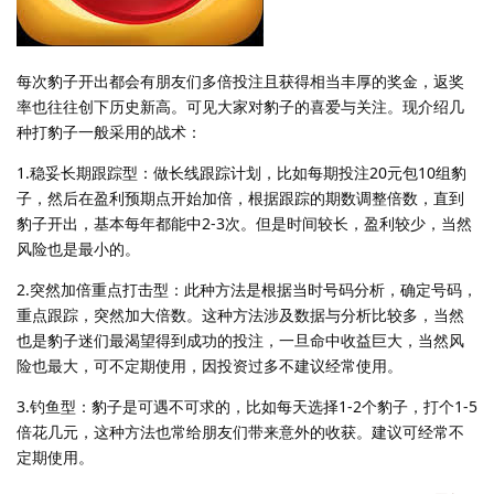
每次豹子开出都会有朋友们多倍投注且获得相当丰厚的奖金，返奖
率也往往创下历史新高。可见大家对豹子的喜爱与关注。现介绍几
种打豹子一般采用的战术：
1.稳妥长期跟踪型：做长线跟踪计划，比如每期投注20元包10组豹
子，然后在盈利预期点开始加倍，根据跟踪的期数调整倍数，直到
豹子开出，基本每年都能中2-3次。但是时间较长，盈利较少，当然
风险也是最小的。
2.突然加倍重点打击型：此种方法是根据当时号码分析，确定号码，
重点跟踪，突然加大倍数。这种方法涉及数据与分析比较多，当然
也是豹子迷们最渴望得到成功的投注，一旦命中收益巨大，当然风
险也最大，可不定期使用，因投资过多不建议经常使用。
3.钓鱼型：豹子是可遇不可求的，比如每天选择1-2个豹子，打个1-5
倍花几元，这种方法也常给朋友们带来意外的收获。建议可经常不
定期使用。