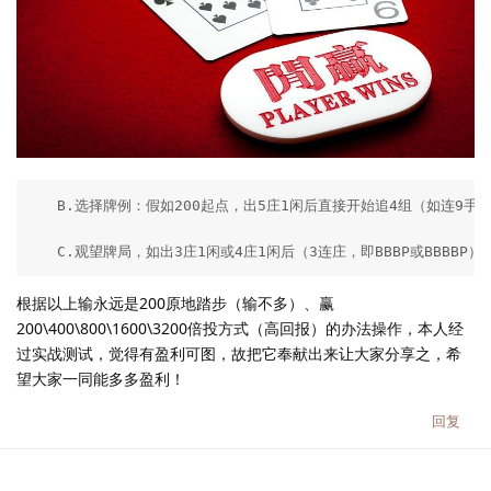
   B.选择牌例：假如200起点，出5庄1闲后直接开始追4组（如连9
   C.观望牌局，如出3庄1闲或4庄1闲后（3连庄，即BBBP或BBB
根据以上输永远是200原地踏步（输不多）、赢
200\400\800\1600\3200倍投方式（高回报）的办法操作，本人经
过实战测试，觉得有盈利可图，故把它奉献出来让大家分享之，希
望大家一同能多多盈利！
回复