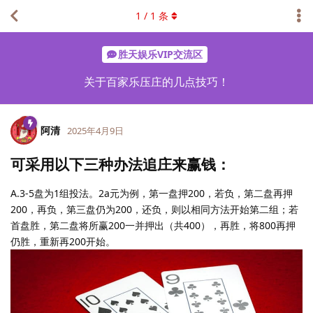
1
/
1
条
胜天娱乐VIP交流区
关于百家乐压庄的几点技巧！
阿清
2025年4月9日
可采用以下三种办法追庄来赢钱：
A.3-5盘为1组投法。2a元为例，第一盘押200，若负，第二盘再押
200，再负，第三盘仍为200，还负，则以相同方法开始第二组；若
首盘胜，第二盘将所赢200一并押出（共400），再胜，将800再押
仍胜，重新再200开始。