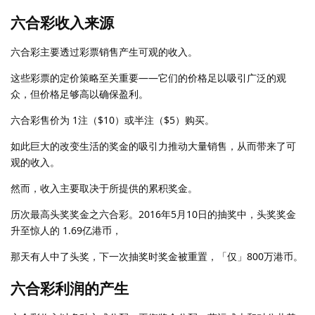
六合彩收入来源
六合彩主要透过彩票销售产生可观的收入。
这些彩票的定价策略至关重要——它们的价格足以吸引广泛的观
众，但价格足够高以确保盈利。
六合彩售价为 1注（$10）或半注（$5）购买。
如此巨大的改变生活的奖金的吸引力推动大量销售，从而带来了可
观的收入。
然而，收入主要取决于所提供的累积奖金。
历次最高头奖奖金之六合彩。2016年5月10日的抽奖中，头奖奖金
升至惊人的 1.69亿港币，
那天有人中了头奖，下一次抽奖时奖金被重置，「仅」800万港币。
六合彩利润的产生