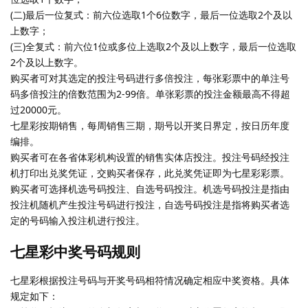
(二)最后一位复式：前六位选取1个6位数字，最后一位选取2个及以
上数字；
(三)全复式：前六位1位或多位上选取2个及以上数字，最后一位选取
2个及以上数字。
购买者可对其选定的投注号码进行多倍投注，每张彩票中的单注号
码多倍投注的倍数范围为2-99倍。单张彩票的投注金额最高不得超
过20000元。
七星彩按期销售，每周销售三期，期号以开奖日界定，按日历年度
编排。
购买者可在各省体彩机构设置的销售实体店投注。投注号码经投注
机打印出兑奖凭证，交购买者保存，此兑奖凭证即为七星彩彩票。
购买者可选择机选号码投注、自选号码投注。机选号码投注是指由
投注机随机产生投注号码进行投注，自选号码投注是指将购买者选
定的号码输入投注机进行投注。
七星彩中奖号码规则
七星彩根据投注号码与开奖号码相符情况确定相应中奖资格。具体
规定如下：