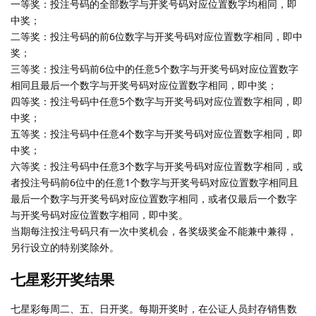
一等奖：投注号码的全部数字与开奖号码对应位置数字均相同，即
中奖；
二等奖：投注号码的前6位数字与开奖号码对应位置数字相同，即中
奖；
三等奖：投注号码前6位中的任意5个数字与开奖号码对应位置数字
相同且最后一个数字与开奖号码对应位置数字相同，即中奖；
四等奖：投注号码中任意5个数字与开奖号码对应位置数字相同，即
中奖；
五等奖：投注号码中任意4个数字与开奖号码对应位置数字相同，即
中奖；
六等奖：投注号码中任意3个数字与开奖号码对应位置数字相同，或
者投注号码前6位中的任意1个数字与开奖号码对应位置数字相同且
最后一个数字与开奖号码对应位置数字相同，或者仅最后一个数字
与开奖号码对应位置数字相同，即中奖。
当期每注投注号码只有一次中奖机会，各奖级奖金不能兼中兼得，
另行设立的特别奖除外。
七星彩开奖结果
七星彩每周二、五、日开奖。每期开奖时，在公证人员封存销售数