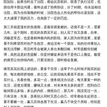
院划扣，如果当时去了法院，都会比弃权好。联系了执行法官，也
跟信用卡那边沟通，最终达成了协商协议，分了60期。你永远相信
法院，因为当你落魄的时候，法院也会人性化的帮你出谋划策，这
大大减缓了我的压力，也免除了一定的罚息。
第三关就是漫长的负债期，是最容易复赌的。还债不是一天，需要
几年。这个期间，想买的东西买不起，别人买了你又羡慕，自卑、
消极是常态，也是最精神最内耗的阶段。家人因为你而连累，老婆
看不到希望而对你产生怨言，身边没有一个朋友，你的任何事别人
都无法理解，而且时常会被家人拿出来翻旧账，时常提醒你别赌
博，虽然这是好意提醒，但是对赌徒来说等于是伤口上撒盐。极度
的痛苦让你持续内耗，只要没熬住，随时都会复赌。
痛苦其实比我上述说的，要多千百倍；这辈子什么时候才能买的起
房。每次都得挤地铁，坐公交。以前花钱先看喜不喜欢，现在不管
买什么，先看价格。多花一点，债务就没办法还，每天重复一样的
生活，还债太缓慢，赚钱又太难，对未来有太多的迷茫，想到自己
输掉那么多钱，多么的内疚，痛恨自己，那几年，我没笑过一次，
只有沮丧，失落，羡慕别人同时又恶心自己。经常都会生起邪念，
要不要赌一次，赢几百块改善下生活，赢几千块交个房租，特别是