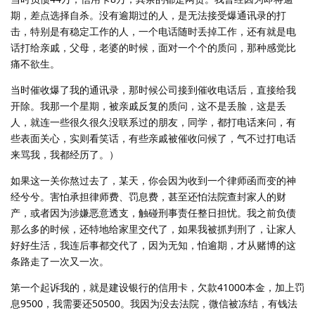
期，差点选择自杀。没有逾期过的人，是无法接受爆通讯录的打
击，特别是有稳定工作的人，一个电话随时丢掉工作，还有就是电
话打给亲戚，父母，老婆的时候，面对一个个的质问，那种感觉比
痛不欲生。
当时催收爆了我的通讯录，那时候公司接到催收电话后，直接给我
开除。我那一个星期，被亲戚反复的质问，这不是丢脸，这是丢
人，就连一些很久很久没联系过的朋友，同学，都打电话来问，有
些表面关心，实则看笑话，有些亲戚被催收问候了，气不过打电话
来骂我，我都经历了。）
如果这一关你熬过去了，某天，你会因为收到一个律师函而变的神
经兮兮。害怕承担律师费、罚息费，甚至还怕法院查封家人的财
产，或者因为涉嫌恶意透支，触碰刑事责任整日担忧。我之前负债
那么多的时候，还特地给家里交代了，如果我被抓判刑了，让家人
好好生活，我连后事都交代了，因为无知，怕逾期，才从赌博的这
条路走了一次又一次。
第一个起诉我的，就是建设银行的信用卡，欠款41000本金，加上罚
息9500，我需要还50500。我因为没去法院，微信被冻结，有钱法