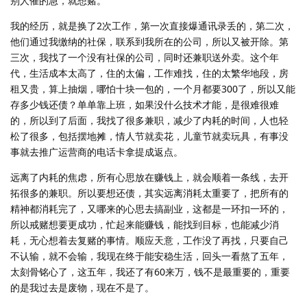
别人催的急，就想赌。
我的经历，就是换了2次工作，第一次直接爆通讯录丢的，第二次，
他们通过我缴纳的社保，联系到我所在的公司，所以又被开除。第
三次，我找了一个没有社保的公司，同时还兼职送外卖。这个年
代，生活成本太高了，住的太偏，工作难找，住的太繁华地段，房
租又贵，算上抽烟，哪怕十块一包的，一个月都要300了，所以又能
存多少钱还债？单单靠上班，如果没什么技术才能，是很难很难
的，所以到了后面，我找了很多兼职，减少了内耗的时间，人也轻
松了很多，包括摆地摊，情人节就卖花，儿童节就卖玩具，有事没
事就去推广运营商的电话卡拿提成返点。
远离了内耗的焦虑，所有心思放在赚钱上，就会顺着一条线，去开
拓很多的兼职。所以要想还债，其实远离消耗太重要了，把所有的
精神都消耗完了，又哪来的心思去搞副业，这都是一环扣一环的，
所以戒赌想要更成功，忙起来能赚钱，能找到目标，也能减少消
耗，无心想着去复赌的事情。顺应天意，工作没了再找，只要自己
不认输，就不会输，我现在终于能安稳生活，回头一看熬了五年，
太刻骨铭心了，这五年，我还了有60来万，钱不是最重要的，重要
的是我过去是废物，现在不是了。