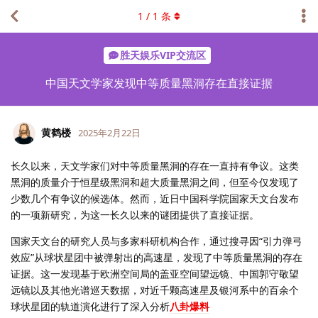
1
/
1
条
胜天娱乐VIP交流区
中国天文学家发现中等质量黑洞存在直接证据
黄鹤楼
2025年2月22日
长久以来，天文学家们对中等质量黑洞的存在一直持有争议。这类
黑洞的质量介于恒星级黑洞和超大质量黑洞之间，但至今仅发现了
少数几个有争议的候选体。然而，近日中国科学院国家天文台发布
的一项新研究，为这一长久以来的谜团提供了直接证据。
国家天文台的研究人员与多家科研机构合作，通过搜寻因“引力弹弓
效应”从球状星团中被弹射出的高速星，发现了中等质量黑洞的存在
证据。这一发现基于欧洲空间局的盖亚空间望远镜、中国郭守敬望
远镜以及其他光谱巡天数据，对近千颗高速星及银河系中的百余个
球状星团的轨道演化进行了深入分析
八卦爆料