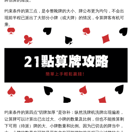
约束条件的第三点，是令整靴牌的大小、牌公布更为均匀，不会出
现前半程已派出了大部分小牌（或大牌）的情况，令算牌客有机可
乘。
约束条件的第四点“切牌加厚 ”是弥补：纵然洗牌机洗牌出现偏差，
让算牌可以计算出已出过大、小牌的数量及比例，但也不能推算剩
下可用（待派）牌的大、小牌数量和比例。因为已切去的牌当中，