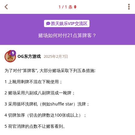
1
/
1
条
胜天娱乐VIP交流区
赌场如何对付21点算牌客？
OG东方游戏
2025年2月7日
为了对付“算牌客”, 大部分赌场采取下列五条措施:
1 上靴用剩牌不混在下靴使用；
2 赌场采用六副或八副牌混成一靴牌；
3 采用循环洗牌机（例如shuffle star）洗牌；
4 切牌加厚（切去的牌数达100张或以上）；
5 荷官消牌的点数不让赌客看到。