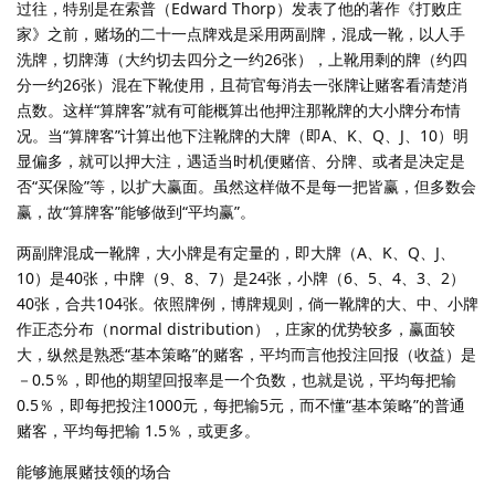
过往，特别是在索普（Edward Thorp）发表了他的著作《打败庄
家》之前，赌场的二十一点牌戏是采用两副牌，混成一靴，以人手
洗牌，切牌薄（大约切去四分之一约26张），上靴用剩的牌（约四
分一约26张）混在下靴使用，且荷官每消去一张牌让赌客看清楚消
点数。这样“算牌客”就有可能概算出他押注那靴牌的大小牌分布情
况。当“算牌客”计算出他下注靴牌的大牌（即A、K、Q、J、10）明
显偏多，就可以押大注，遇适当时机便赌倍、分牌、或者是决定是
否“买保险”等，以扩大赢面。虽然这样做不是每一把皆赢，但多数会
赢，故“算牌客”能够做到“平均赢”。
两副牌混成一靴牌，大小牌是有定量的，即大牌（A、K、Q、J、
10）是40张，中牌（9、8、7）是24张，小牌（6、5、4、3、2）
40张，合共104张。依照牌例，博牌规则，倘一靴牌的大、中、小牌
作正态分布（normal distribution），庄家的优势较多，赢面较
大，纵然是熟悉“基本策略”的赌客，平均而言他投注回报（收益）是
－0.5％，即他的期望回报率是一个负数，也就是说，平均每把输
0.5％，即每把投注1000元，每把输5元，而不懂“基本策略”的普通
赌客，平均每把输 1.5％，或更多。
能够施展赌技领的场合