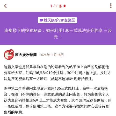
1
/
1
条
胜天娱乐VIP交流区
密集楼下的投资秘诀：如何利用136三式缆法提升胜率 三步
走！
胜天娱乐招商
2024年11月18日
这篇文章也是我几年前在别的论坛看到的帖子加上自己的见解把他
分享给大家，注码136共3式10个注码，30个注码止盈止损。投注方
法是庄闲密集后某一方断后（就是不连)再出现开始投注。
图中第二个单跳闲出现后开始用136三式缆打庄，命中一次后就换
台，在澳门不停的游台，注意他说的是庄闲密集，何为密集我个人
认为最起码拍拍连6列以上才能成为密集，30个注码应该是两层，第
一条缆断后，翻倍使用第二条。这个方法要有很大的耐心去等待密
集后的单跳。