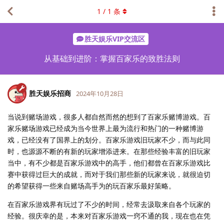
1
/
1
条
胜天娱乐VIP交流区
从基础到进阶：掌握百家乐的致胜法则
胜天娱乐招商
2024年10月28日
当说到赌场游戏，很多人都自然而然的想到了百家乐赌博游戏。百
家乐赌场游戏已经成为当今世界上最为流行和热门的一种赌博游
戏，已经没有了国界上的划分。百家乐游戏旧玩家不少，而与此同
时，也源源不断的有新的玩家增添进来。在那些经验丰富的旧玩家
当中，有不少都是百家乐游戏中的高手，他们都曾在百家乐游戏比
赛中获得过巨大的成就，而对于我们那些新的玩家来说，就很迫切
的希望获得一些来自赌场高手为的玩百家乐最好策略。
在百家乐游戏界有玩过了不少的时间，经常去汲取来自各个玩家的
经验。很庆幸的是，本来对百家乐游戏一窍不通的我，现在也在凭