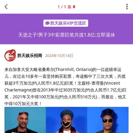
1
/
1
条
胜天娱乐VIP交流区
天选之子!男子3中彩票巨奖共揽1.8亿:立即退休
胜天娱乐招商
2024年10月14日
来自加拿大安大略省桑希尔(Thornhill, Ontario)的一位超级幸运
儿，在过去10多年一直坚持购买彩票，奇迹般中了三次大奖，共揽
获超3千万加元(约人民币1.8亿元)巨奖！文森特-查理曼(Vincent
Charlemagne)曾在2013年中过3035万加元(约合人民币1.7亿元)巨
奖，2021年又中得100万加元(约合人民币516万元)，而最近，他又
中得10万加元大奖！