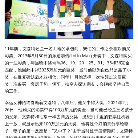
11年前，文森特还是一名工地的承包商，繁忙的工作之余喜欢购买
彩票。2013年8月30日的乐透加倍(Lotto Max) 开奖中，文森特购买
的一注彩票，与当晚中奖号码06、19、20、25、31、35和36完全
匹配，他因此中得3035万加元的巨奖！当时他以为自己只是赢了小
奖，在反复确认后才敢相信。同年11月他选择一次性领走这份巨
奖，准备买一套房子和一辆车，抽空去探访亲友，会继续坚持自己
的工作。
幸运女神始终眷顾着文森特，八年后，他又中得大奖！2021年2月
26日，他购买的彩票中得100万加元的奖金，当时他已经是三名孩子
的父亲。文森特和往常一样去商店兑奖，没想到手里的彩票往机器
上一放，就显示出来100万加元的大奖。他将这个好消息分享给妻
子，妻子的第一反应是：“又中了？”由于当时处于疫情期间，文森特
并没有大肆庆祝也没有出去旅行，他将这笔奖金用于自己的生意投