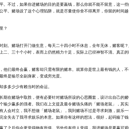
平。不过，如果你进赌场的目的是要羸钱，那么你就不能不留意，这一些
公平。赌场设了这个心理陷阱，就是尽量使你舍不得离开，你留的时间越
里？
的时刻。赌场打开门做生意，每天二十四小时不休息，全年无休，赌客呢？
上二、三十个小时，表而上仍然精力十足，实际上已径神智不清。真正的
为，他们最终会赢，赌客却只需有限的赌本。就算你是世上最有钱的人，不
最终是输尽全副身家，变成穷光蛋。​
却多多少少有赖当时的命运。​
要长期在赌场中取胜，便有必要针对赌场所设的心思圈套，设计出自己的赌
个输少赢多的强者。我们在上文提及最令赌场头痛的「赌场老鼠」，其实
有人会对立，我不想做「赌场老鼠」，我到赌场不过是寻求刺激，娱乐一
完全失去了我寻求娱乐的本意。如果你有这样的想法，很好，起码输了钱你
，赢了之后你会更觉得物有所值。另外也有些人觉得，我进赌场是要赢可观