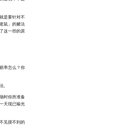
就是要针对不
老鼠」的赌法
了这一些的原
赔率怎么？你
法。
场时你所准备
一天现已输光
不见摸不到的