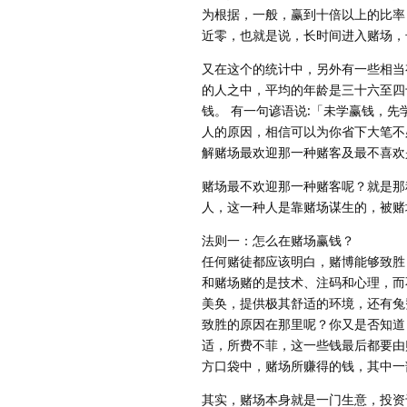
为根据，一般，赢到十倍以上的比率
近零，也就是说，长时间进入赌场，
又在这个的统计中，另外有一些相当
的人之中，平均的年龄是三十六至四
钱。 有一句谚语说:「未学赢钱，
人的原因，相信可以为你省下大笔不
解赌场最欢迎那一种赌客及最不喜欢
赌场最不欢迎那一种赌客呢？就是那
人，这一种人是靠赌场谋生的，被赌
法则一：怎么在赌场赢钱？
任何赌徒都应该明白，赌博能够致胜
和赌场赌的是技术、注码和心理，而
美奂，提供极其舒适的环境，还有兔
致胜的原因在那里呢？你又是否知道
适，所费不菲，这一些钱最后都要由
方口袋中，赌场所赚得的钱，其中一
其实，赌场本身就是一门生意，投资