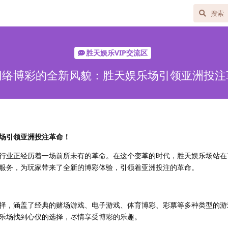
胜天娱乐VIP交流区
网络博彩的全新风貌：胜天娱乐场引领亚洲投注
场引领亚洲投注革命！
行业正经历着一场前所未有的革命。在这个变革的时代，胜天娱乐场站在
服务，为玩家带来了全新的博彩体验，引领着亚洲投注的革命。
择，涵盖了经典的赌场游戏、电子游戏、体育博彩、彩票等多种类型的游
乐场找到心仪的选择，尽情享受博彩的乐趣。