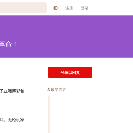
注册
登录
革命！
登录以回复
最早内容
了亚洲博彩领
戏。无论玩家