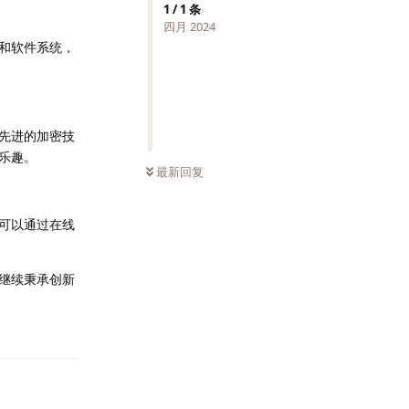
1
/
1
条
四月 2024
和软件系统，
先进的加密技
乐趣。
最新回复
可以通过在线
继续秉承创新
回复