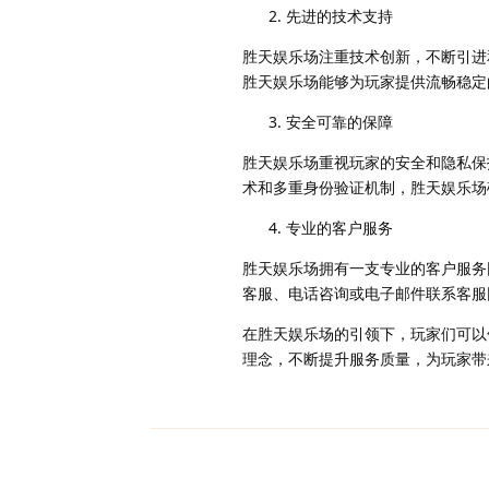
先进的技术支持
胜天娱乐场注重技术创新，不断引进
胜天娱乐场能够为玩家提供流畅稳定
安全可靠的保障
胜天娱乐场重视玩家的安全和隐私保
术和多重身份验证机制，胜天娱乐场
专业的客户服务
胜天娱乐场拥有一支专业的客户服务
客服、电话咨询或电子邮件联系客服
在胜天娱乐场的引领下，玩家们可以
理念，不断提升服务质量，为玩家带