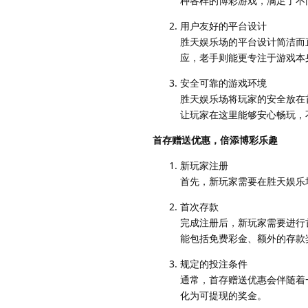
种各样的博彩游戏，满足了不
用户友好的平台设计
胜天娱乐场的平台设计简洁而
应，老手则能更专注于游戏本
安全可靠的游戏环境
胜天娱乐场将玩家的安全放在
让玩家在这里能够安心畅玩，
首存赠送优惠，倍添博彩乐趣
新玩家注册
首先，新玩家需要在胜天娱乐
首次存款
完成注册后，新玩家需要进行
能包括免费彩金、额外的存款
规定的投注条件
通常，首存赠送优惠会伴随着
化为可提现的奖金。