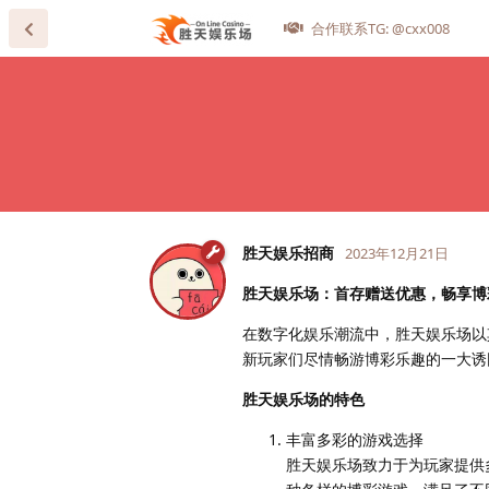
合作联系TG: @cxx008
胜天娱乐招商
2023年12月21日
胜天娱乐场：首存赠送优惠，畅享博
在数字化娱乐潮流中，胜天娱乐场以
新玩家们尽情畅游博彩乐趣的一大诱
胜天娱乐场的特色
丰富多彩的游戏选择
胜天娱乐场致力于为玩家提供