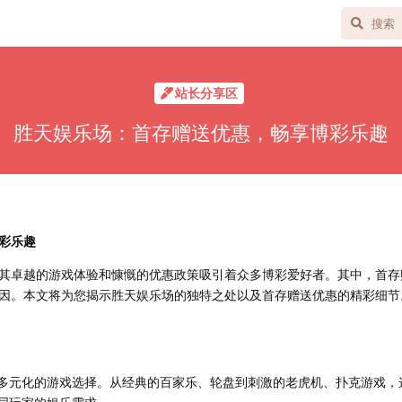
站长分享区
胜天娱乐场：首存赠送优惠，畅享博彩乐趣
彩乐趣
其卓越的游戏体验和慷慨的优惠政策吸引着众多博彩爱好者。其中，首存
因。本文将为您揭示胜天娱乐场的独特之处以及首存赠送优惠的精彩细节
多元化的游戏选择。从经典的百家乐、轮盘到刺激的老虎机、扑克游戏，