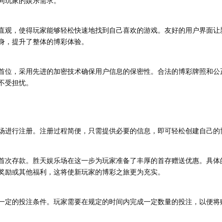
同玩家的娱乐需求。
直观，使得玩家能够轻松快速地找到自己喜欢的游戏。友好的用户界面让
身，提升了整体的博彩体验。
首位，采用先进的加密技术确保用户信息的保密性。合法的博彩牌照和公
不受担忧。
场进行注册。注册过程简便，只需提供必要的信息，即可轻松创建自己的
首次存款。胜天娱乐场在这一步为玩家准备了丰厚的首存赠送优惠。具体
奖励或其他福利，这将使新玩家的博彩之旅更为充实。
一定的投注条件。玩家需要在规定的时间内完成一定数量的投注，以便将