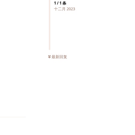
1
/
1
条
十二月 2023
最新回复
回复